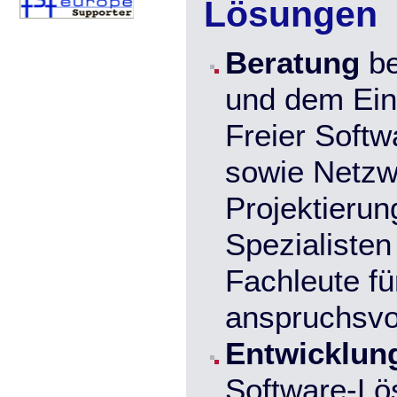
Lösungen
Beratung
be
und dem Ein
Freier Soft
sowie Netzw
Projektierung
Spezialisten
Fachleute
fü
anspruchsvol
Entwicklun
Software-L